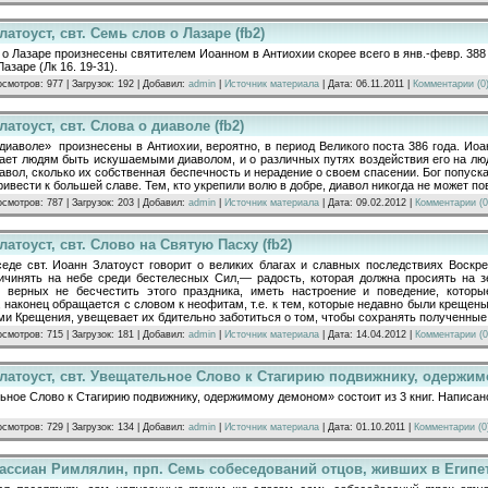
атоуст, свт. Семь слов о Лазаре (fb2)
о Лазаре произнесены святителем Иоанном в Антиохии скорее всего в янв.-февр. 388 г
Лазаре (Лк 16. 19-31).
осмотров: 977 | Загрузок: 192 | Добавил:
admin
|
Источник материала
| Дата:
06.11.2011
|
Комментарии (0
атоуст, свт. Слова о диаволе (fb2)
диаволе» произнесены в Антиохии, вероятно, в период Великого поста 386 года. Иоа
кает людям быть искушаемыми диаволом, и о различных путях воздействия его на лю
авол, сколько их собственная беспечность и нерадение о своем спасении. Бог попуска
ривести к большей славе. Тем, кто укрепили волю в добре, диавол никогда не может по
осмотров: 787 | Загрузок: 203 | Добавил:
admin
|
Источник материала
| Дата:
09.02.2012
|
Комментарии (0
латоуст, свт. Слово на Святую Пасху (fb2)
седе свт. Иоанн Златоуст говорит о великих благах и славных последствиях Воскре
ичинять на небе среди бестелесных Сил,— радость, которая должна просиять на з
 верных не бесчестить этого праздника, иметь настроение и поведение, котор
, наконец обращается с словом к неофитам, т.е. к тем, которые недавно были креще
ми Крещения, увещевает их бдительно заботиться о том, чтобы сохранять полученные
осмотров: 715 | Загрузок: 181 | Добавил:
admin
|
Источник материала
| Дата:
14.04.2012
|
Комментарии (0
латоуст, свт. Увещательное Слово к Стагирию подвижнику, одержим
ное Слово к Стагирию подвижнику, одержимому демоном» состоит из 3 книг. Написано 
осмотров: 729 | Загрузок: 134 | Добавил:
admin
|
Источник материала
| Дата:
01.10.2011
|
Комментарии (0
ассиан Римлялин, прп. Семь собеседований отцов, живших в Египет