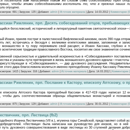
ся посвятить вам написанные таким же слогом семь собеседований трех отц
первых, чтобы этими собеседованиями восполнить то, что в прежних наших п
или опущено.
осмотров: 691 | Загрузок: 135 | Добавил:
admin
|
Источник материала
| Дата:
14.03.2012
|
Комментарии (0
ассиан Римлянин, прп. Десять собеседований отцов, пребывающих в
щийся богословский, исторический и литературный памятник святоотеческой эпохи—
й Иоанн, приняв постриг в палестинской Вифлеемской киновии, около 390 года отправ
ять лет, встречаясь и беседуя с великими египетскими аввами, запоминая и зап
е монашество в ту пору переживало свой расцвет, и Иоанн Кассиан, глубоко и 
 аскетические традиции православного Востока, посвятил им свое знаменитое сочине
овенной серьезностью и удивительной искренностью в «Собеседованиях» поставле
чества и указаны пути претворения в жизнь монашеского духовного идеала—«чистоты 
присутствующая в «Собеседованиях», — дар духовного рассуждения. Неудивитель
ия этого дара благословила молиться именно преподобному Иоанну Кассиану Римляни
осмотров: 1415 | Загрузок: 316 | Добавил:
admin
|
Источник материала
| Дата:
14.03.2012
|
Комментарии (
ассиан Римлянин, прп. Послание к Кастору, епископу Аптскому, о
е епископа Аптского Кастора преподобный Кассиан в 417-419 годах написал 12 к
х, чтобы дать соотечественникам образцы общежительных монастырей и познаком
осмотров: 875 | Загрузок: 129 | Добавил:
admin
|
Источник материала
| Дата:
30.01.2012
|
Комментарии (0
ествичник, прп. Лествица (fb2)
одобного Иоанна Лествичника (VII в.), игумена горы Синайской, представляет собой а
добродетелей. «Лествица» была написана как руководство для иноков, но в ней
т путь духовного совершенст­вования в виде лестницы из 30 ступеней делания доб