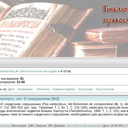
иблиотека
»
Святоотеческое наследие
» 4-10 вв.
и материалов
:
81
атериалов
:
51-60
ь по
:
Дате
·
Названию
·
Рейтингу
·
Комментариям
·
Загрузкам
·
Просмотрам
латоуст, свт. О сокрушении (fb2)
«О сердечном сокрушении» (Περ κατανύξεως; Ad Demetrium de compunctione (lib. 1), Ad 
47. Col. 393–422; рус. пер.: Творения. Т. 1. Кн. 1. С. 131–164), написаны по просьбе мо
оды аскетических подвигов Иоанна Златоуста (Παπαδόπουλος. 1999. Τ. 1. Σ. 131) или в 
вящены теме истинного сердечного сокрушения, необходимого для духовного возраста
чебница
| Просмотров: 1060 | Загрузок: 290 | Добавил:
admin
|
Источник материала
| Дата:
18.06.2011
|
К