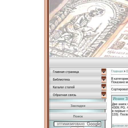
Главная
»
Б
Главная страница
В категори
Библиотека
Показано м
Каталог статей
Сортироват
Обратная связь
Иоанн З
Две книги 
Закладки
4309; PG. 
в первые г
133). Пос
Поиск
Духовная ле