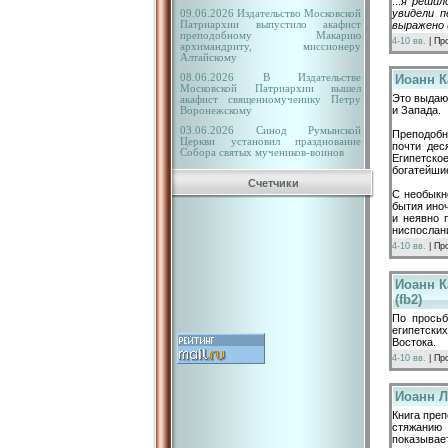
...
я решил
увидели 
09.06.2026 Издательство Московской
выражено 
Патриархии выпустило акафист
преподобному Макарию
4-10 вв.
| Пр
архимандриту, миссионеру
Алтайскому
Иоанн К
08.06.2026 В Издательстве
Московской Патриархии вышел
Это выдаю
акафист священномученику Петру
и Запада.
Воронежскому
03.06.2026 Синод Румынской
Преподобны
Церкви установил празднование
почти дес
Собора святых мучеников-воинов
Египетско
богатейшие
Счетчики
С необыкн
бытия ино
и неявно 
ниспослан
4-10 вв.
| Пр
Иоанн К
(fb2)
По просьб
египетски
Востока.
4-10 вв.
| Пр
Иоанн Л
Книга преп
стяжанию 
показывае