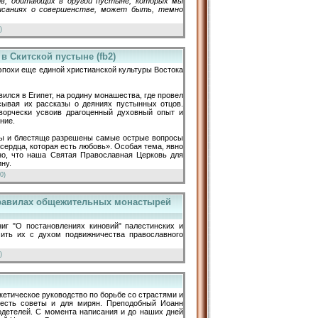
ов, обитающих в другой пустыне, которых мы
исаниях о совершенстве, может быть, темно
)
 Скитской пустыне (fb2)
эпохи еще единой христианской культуры Востока
ился в Египет, на родину монашества, где провел
исывая их рассказы о деяниях пустынных отцов.
творчески усвоив драгоценный духовный опыт и
ние.
ны и блестяще разрешены самые острые вопросы
сердца, которая есть любовь». Особая тема, явно
но, что наша Святая Православная Церковь для
ну.
0)
 правилах общежительных монастырей
ниг "О постановлениях киновий" палестинских и
ить их с духом подвижничества православного
)
скетическое руководство по борьбе со страстями и
 есть советы и для мирян. Преподобный Иоанн
родетелей. С момента написания и до наших дней