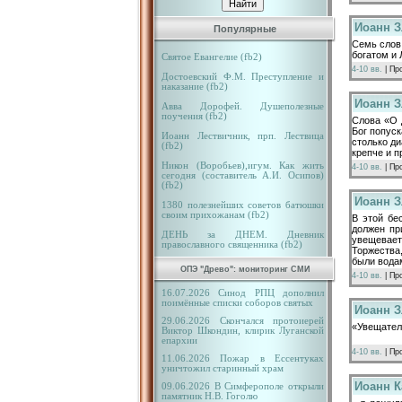
Иоанн Зл
Популярные
Семь слов 
богатом и 
Святое Евангелие (fb2)
4-10 вв.
| Пр
Достоевский Ф.М. Преступление и
наказание (fb2)
Иоанн Зл
Авва Дорофей. Душеполезные
поучения (fb2)
Слова «О 
Бог попус
Иоанн Лествичник, прп. Лествица
столько ди
(fb2)
крепче и п
Никон (Воробьев),игум. Как жить
4-10 вв.
| Пр
сегодня (составитель А.И. Осипов)
(fb2)
Иоанн З
1380 полезнейших советов батюшки
своим прихожанам (fb2)
В этой бе
должен пр
ДЕНЬ за ДНЕМ. Дневник
увещевает
православного священника (fb2)
Торжества
были вода
ОПЭ "Древо": мониторинг СМИ
4-10 вв.
| Пр
16.07.2026 Синод РПЦ дополнил
поимённые списки соборов святых
Иоанн З
29.06.2026 Скончался протоиерей
«Увещатель
Виктор Шкондин, клирик Луганской
епархии
4-10 вв.
| Пр
11.06.2026 Пожар в Ессентуках
уничтожил старинный храм
Иоанн К
09.06.2026 В Симферополе открыли
памятник Н.В. Гоголю