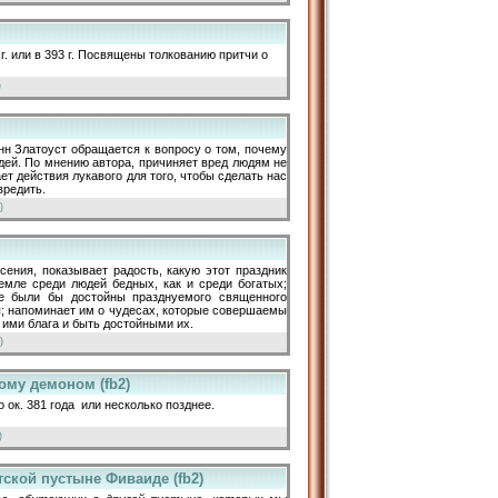
. или в 393 г. Посвящены толкованию притчи о
)
нн Златоуст обращается к вопросу о том, почему
дей. По мнению автора, причиняет вред людям не
ет действия лукавого для того, чтобы сделать нас
вредить.
)
сения, показывает радость, какую этот праздник
емле среди людей бедных, как и среди богатых;
ые были бы достойны празднуемого священного
ны; напоминает им о чудесах, которые совершаемы
 ими блага и быть достойными их.
)
ому демоном (fb2)
ок. 381 года или несколько позднее.
)
ской пустыне Фиваиде (fb2)