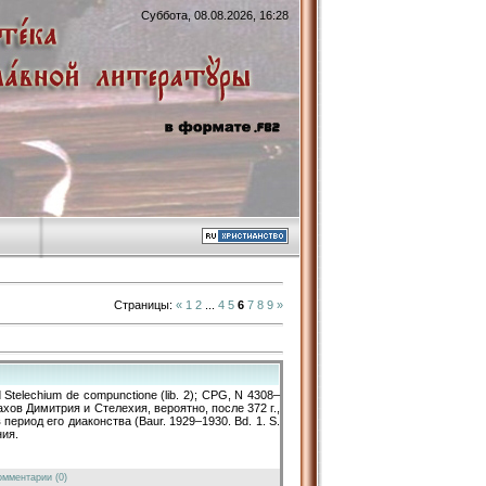
Суббота, 08.08.2026, 16:28
Страницы
:
«
1
2
...
4
5
6
7
8
9
»
Stelechium de compunctione (lib. 2); CPG, N 4308–
нахов Димитрия и Стелехия, вероятно, после 372 г.,
период его диаконства (Baur. 1929–1930. Bd. 1. S.
ния.
омментарии (0)