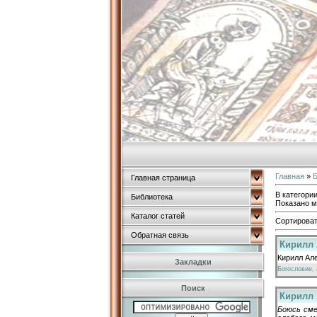
Главная
»
Б
Главная страница
В категори
Библиотека
Показано м
Каталог статей
Сортироват
Обратная связь
Кирилл 
Кирилл Але
Закладки
Богословие, 
Поиск
Кирилл 
Боюсь сме