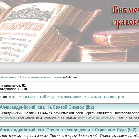
иблиотека
»
Святоотеческое наследие
» 4-10 вв.
и материалов
:
81
атериалов
:
61-70
ь по
:
Дате
·
Названию
·
Рейтингу
·
Комментариям
·
Загрузкам
·
Просмотрам
Александрийский, свт. На Святой Символ (fb2)
ксандрийский, Великий (+ 444 г.), архиепископ, отец Церкви, святитель, возглавил оп
апологетика
| Просмотров: 1084 | Загрузок: 218 | Добавил:
admin
|
Источник материала
| Дата:
21.06.201
Александрийский, свт. Слово о исходе души и Страшном Суде (fb2)
рти, потому что она горька. Трепещу геенны безконечной. Ужасаюсь тартара, гд