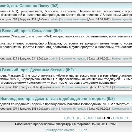
кий, свт. Слово на Пасху (fb2)
икий (+ 461), римский папа, богослов, святитель. Первый из пап пользовался огр
 божественной и человеческой природы во Христе было принято IV Вселенским Собор
осмотров: 587 | Загрузок: 119 | Добавил:
admin
|
Источник материала
| Дата:
14.04.2012
|
Комментарии (0
 Великий, преп. Семь слов (fb2)
ликий (Макарий Египетский, +391) — христианский святой, отшельник, почитаемый в 
знь, по учению преподобного Макария, со всеми ее трудами, имеет лишь относит
 к восприятию Царства Небесного, воспитать в душе сродство с Небесным отечеством
осмотров: 827 | Загрузок: 234 | Добавил:
admin
|
Источник материала
| Дата:
18.02.2011
|
Комментарии (0
 Великий, прп. Духовные беседы (fb2)
реп. Макария Египетского, полные глубокого мистического опыта и тончайшего знания
емной жизни, неразрывно связаны с православной аскетической традицией. Вним
ти современному христианину — ощутимую помощь в духовном подвизании.
осмотров: 1391 | Загрузок: 306 | Добавил:
admin
|
Источник материала
| Дата:
17.04.2011
|
Комментарии (
Исповедник, прп. Десять глав о добродетели и пороке (fb2)
одится по изданию: Творения преподобного Максима Исповедника. Кн. I. М.: "Мартис", 
осмотров: 657 | Загрузок: 151 | Добавил:
admin
|
Источник материала
| Дата:
06.02.2012
|
Комментарии (0
1-10
11-20
...
41-50
51-60
61-70
71-80
81-81
Библиотека православной литературы в формате .fb2 © 2011 - 2026
Конструктор сайтов
—
uCoz