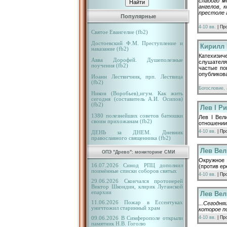
слабого м
ангелов, 
престоле г
Популярные
4-10 вв.
| Пр
Святое Евангелие (fb2)
Достоевский Ф.М. Преступление и
Кирилл 
наказание (fb2)
Катехизич
Авва Дорофей. Душеполезные
слушателя
поучения (fb2)
частые по
опубликова
Иоанн Лествичник, прп. Лествица
(fb2)
Богословие, 
Никон (Воробьев),игум. Как жить
сегодня (составитель А.И. Осипов)
(fb2)
Лев I Р
1380 полезнейших советов батюшки
Лев I Вел
своим прихожанам (fb2)
отношении
4-10 вв.
| Пр
ДЕНЬ за ДНЕМ. Дневник
православного священника (fb2)
Лев Вел
ОПЭ "Древо": мониторинг СМИ
Окружное 
16.07.2026 Синод РПЦ дополнил
(против ер
поимённые списки соборов святых
4-10 вв.
| Пр
29.06.2026 Скончался протоиерей
Виктор Шкондин, клирик Луганской
епархии
Лев Вел
11.06.2026 Пожар в Ессентуках
...Сегодн
уничтожил старинный храм
которое п
4-10 вв.
| Пр
09.06.2026 В Симферополе открыли
памятник Н.В. Гоголю