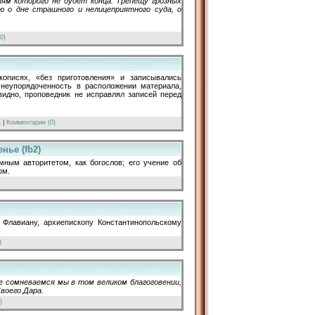
ям которого не будет конца. Трепещу грозных
 о дне страшного и нелицеприятного суда, о
0)
кописях, «без приготовления» и записывались
 неупорядоченность в расположении материала,
видно, проповедник не исправлял записей перед
1
|
Комментарии (0)
нье (fb2)
омным авторитетом, как богослов; его учение об
ом.
 Флавиану, архиепископу Константинопольскому
)
е сомневаемся мы в том великом благоговении,
воего Дара.
)