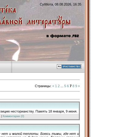
Суббота, 08.08.2026, 16:35
Страницы
:
«
1
2
...
5
6
7
8
9
»
позицию несторианству. Память 18 января, 9 июня.
1
|
Комментарии (0)
е нет и малой теплоты. Боюсь тьмы, где нет и