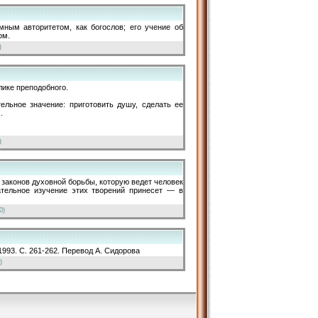
омным авторитетом, как богослов; его учение об
ом.
)
лике преподобного.
ельное значение: приготовить душу, сделать ее
.
)
 законов духовной борьбы, которую ведет человек
ательное изучение этих творений принесет — в
0)
1993. С. 261-262. Перевод А. Сидорова
)