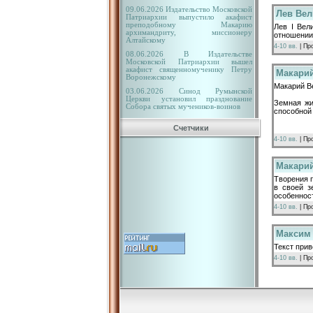
09.06.2026 Издательство Московской
Лев Вели
Патриархии выпустило акафист
преподобному Макарию
Лев I Вел
архимандриту, миссионеру
отношении
Алтайскому
4-10 вв.
| Пр
08.06.2026 В Издательстве
Московской Патриархии вышел
акафист священномученику Петру
Макарий
Воронежскому
Макарий Ве
03.06.2026 Синод Румынской
Церкви установил празднование
Земная жи
Собора святых мучеников-воинов
способной
Счетчики
4-10 вв.
| Пр
Макарий
Творения п
в своей з
особеннос
4-10 вв.
| Пр
Максим 
Текст прив
4-10 вв.
| Пр