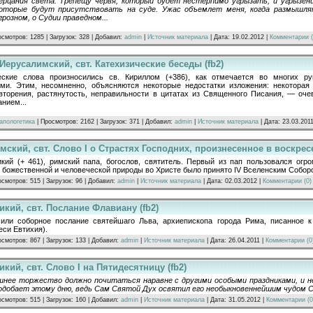
ерцания света. Трепещу червя, который будет нестерпимо угрызать, и угрызени
которые будут присутствовать на суде. Ужас объемлет меня, когда размышляю
розном, о Судии праведном...
осмотров: 1285 | Загрузок: 328 | Добавил:
admin
|
Источник материала
| Дата:
19.02.2012
|
Комментарии (
Иерусалимский, свт. Катехизические беседы (fb2)
еские слова произносились св. Кириллом (+386), как отмечается во многих ру
ми. Этим, несомненно, объясняются некоторые недостатки изложения: некоторая
вторения, растянутость, неправильности в цитатах из Священного Писания, — оче
нием...
апологетика
| Просмотров: 2162 | Загрузок: 371 | Добавил:
admin
|
Источник материала
| Дата:
23.03.201
имский, свт. Слово I о Страстях Господних, произнесенное в воскресе
икий (+ 461), римский папа, богослов, святитель. Первый из пап пользовался огр
 божественной и человеческой природы во Христе было принято IV Вселенским Собор
осмотров: 515 | Загрузок: 96 | Добавил:
admin
|
Источник материала
| Дата:
02.03.2012
|
Комментарии (0)
икий, свт. Послание Флавиану (fb2)
или соборное послание святейшаго Льва, архиепископа города Рима, писанное к
еси Евтихия).
осмотров: 867 | Загрузок: 133 | Добавил:
admin
|
Источник материала
| Дата:
26.04.2011
|
Комментарии (0
икий, свт. Слово I на Пятидесятницу (fb2)
яшнее торжество должно почитаться наравне с другими особыми праздниками, и н
одобает этому дню, ведь Cам Святой Дух освятил его необыкновеннейшим чудом C
осмотров: 515 | Загрузок: 160 | Добавил:
admin
|
Источник материала
| Дата:
31.05.2012
|
Комментарии (0