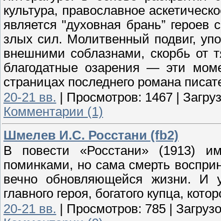
культура, православное аскетическ
является "духовная брань” героев
злых сил. Молитвенный подвиг, упо
внешними соблазнами, скорбь от т
благодатные озарения — эти мом
страницах последнего романа писат
20-21 вв.
|
Просмотров:
1467
|
Загруз
Комментарии (1)
Шмелев И.С. Росстани (fb2)
В повести «Росстани» (1913) им
поминками, но сама смерть восприн
вечно обновляющейся жизни. И у
главного героя, богатого купца, кото
20-21 вв.
|
Просмотров:
785
|
Загрузо