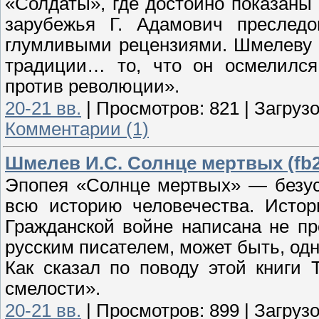
«Солдаты», где достойно показаны
зарубежья Г. Адамович преследо
глумливыми рецензиями. Шмелеву 
традиции… то, что он осмелился
против революции».
20-21 вв.
|
Просмотров:
821
|
Загрузо
Комментарии (1)
Шмелев И.С. Солнце мертвых (fb2
Эпопея «Солнце мертвых» — безусл
всю историю человечества. Истор
Гражданской войне написана не п
русским писателем, может быть, од
Как сказал по поводу этой книги 
смелости».
20-21 вв.
|
Просмотров:
899
|
Загрузо