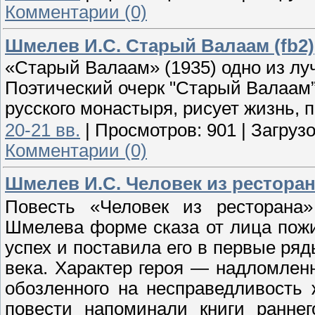
Комментарии (0)
Шмелев И.С. Старый Валаам (fb2)
«Старый Валаам» (1935) одно из лу
Поэтический очерк "Старый Валаам”
русского монастыря, рисует жизнь, 
20-21 вв.
|
Просмотров:
901
|
Загрузо
Комментарии (0)
Шмелев И.С. Человек из ресторана
Повесть «Человек из ресторана»
Шмелева форме сказа от лица пожи
успех и поставила его в первые ря
века. Характер героя — надломленн
обозленного на несправедливость
повести напоминали книги раннег