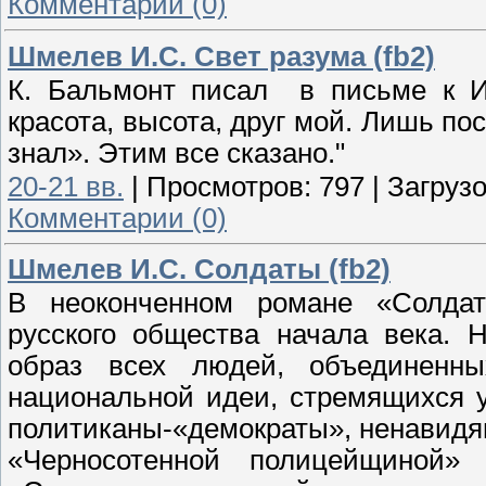
Комментарии (0)
Шмелев И.С. Свет разума (fb2)
К. Бальмонт писал в письме к И
красота, высота, друг мой. Лишь по
знал». Этим все сказано."
20-21 вв.
|
Просмотров:
797
|
Загрузо
Комментарии (0)
Шмелев И.С. Солдаты (fb2)
В неоконченном романе «Солдат
русского общества начала века. 
образ всех людей, объединенн
национальной идеи, стремящихся у
политиканы-«демократы», ненавидя
«Черносотенной полицейщиной» 