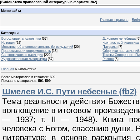
[
Библиотека православной литературы в формате .fb2
]
Меню сайта
Главная страница
Библ
Категории
Богословие, апологетика
[57]
Духовная лечебница
[6
История
[62]
Критика, публицистика
Молитвы, объяснение молитв, богослужений
[20]
Патерики
[7]
Православие и современность
[15]
Сборники наставлений
Святоотеческое наследие
[222]
Тексты Священного Пи
Художественная литература
[57]
Разное
[8]
Главная
»
Библиотека
Всего материалов в каталоге
:
599
Показано материалов
:
591-599
Шмелев И.С. Пути небесные (fb2)
Тема реальности действия Божест
воплощение в итоговом произведени
— 1937; т. II — 1948). Книга по
человека с Богом, спасению души. 
литературе: в основе раскрытия 