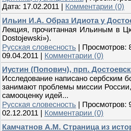
Дата:
17.02.2011
|
Комментарии (0)
Ильин И.А. Образ Идиота у Достое
Лекция, прочитанная Ильиным в Цюри
Dostojewski»).
Русская словесность
|
Просмотров:
09.04.2011
|
Комментарии (0)
Иустин (Попович), прп. Достоевск
Исследование написано сербским бог
занимают проблемы миссии России,
самооценку идей...
Русская словесность
|
Просмотров:
02.12.2011
|
Комментарии (0)
Камчатнов А.М. Страница из ист