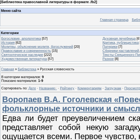
[
Библиотека православной литературы в формате .fb2
]
Меню сайта
Главная страница
Библ
Категории
Богословие, апологетика
[57]
Духовная лечебница
[6
История
[62]
Критика, публицистика
Молитвы, объяснение молитв, богослужений
[20]
Патерики
[7]
Православие и современность
[15]
Сборники наставлений
Святоотеческое наследие
[222]
Тексты Священного Пи
Художественная литература
[57]
Разное
[8]
Главная
»
Библиотека
» Русская словесность
В категории материалов
:
9
Показано материалов
:
1-9
Сортировать по
:
Дате
·
Названию
·
Рейтингу
·
Комментариям
·
Загрузкам
·
Просмот
Воропаев В.А. Гоголевская «Пове
фольклорные источники и смысл 
Едва ли будет преувеличением ска
представляет собой некую загадк
ощущается всеми. Первое чувство, 