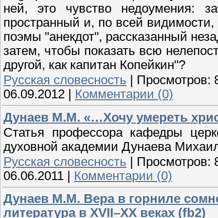
ней, это чувство недоумения: з
пространный и, по всей видимости,
поэмы "анекдот", рассказанный не
затем, чтобы показать всю нелепост
другой, как капитан Копейкин"?
Русская словесность
|
Просмотров:
06.09.2012
|
Комментарии (0)
Дунаев М.М. «…Хочу умереть хрис
Статья профессора кафедры церко
духовной академии Дунаева Михаил
Русская словесность
|
Просмотров:
06.06.2011
|
Комментарии (0)
Дунаев М.М. Вера в горниле сомн
литература в XVII–XX веках (fb2)