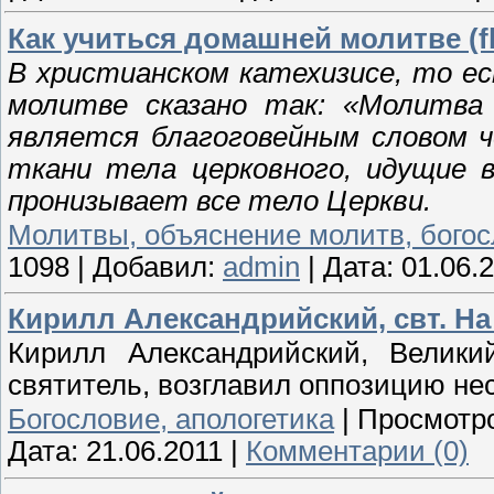
Как учиться домашней молитве (f
В христианском катехизисе, то ес
молитве сказано так: «Молитва
является благоговейным словом ч
ткани тела церковного, идущие в
пронизывает все тело Церкви.
Молитвы, объяснение молитв, бого
1098
|
Добавил:
admin
|
Дата:
01.06.
Кирилл Александрийский, свт. На
Кирилл Александрийский, Великий
святитель, возглавил оппозицию нес
Богословие, апологетика
|
Просмотр
Дата:
21.06.2011
|
Комментарии (0)