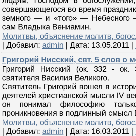
людям, Господом в богослужении
совершающегося во время праздника
земного — и «того» — Небесного 
сам Владыка Вениамин.
Молитвы, объяснение молитв, бого
|
Добавил:
admin
|
Дата:
13.05.2011
|
Григорий Нисский, свт. 5 слов о 
Григорий Нисский (ок. 332 - ок.
святителя Василия Великого.
Святитель Григорий вошел в истор
деятелей христианской мысли IV в
он понимал философию только
проникновения в подлинный смысл 
Молитвы, объяснение молитв, бого
|
Добавил:
admin
|
Дата:
16.03.2011
|