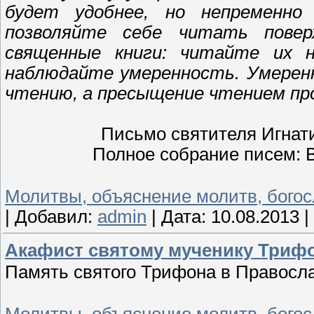
будет удобнее, но непременно
позволяйте себе читать повер
священные книги: читайте их 
наблюдайте умеренность. Умерен
чтению, а пресыщение чтением пр
Письмо святителя Игнатия
Полное собрание писем: В 
Молитвы, объяснение молитв, бого
|
Добавил:
admin
|
Дата:
10.08.2013
|
Акафист святому мученику Трифо
Память святого Трифона в Правосла
Молитвы, объяснение молитв, бого