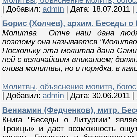
|
Добавил:
admin
|
Дата:
18.07.2011
|
Борис (Холчев), архим. Беседы о
Молитва Отче наш дана людя
поэтому она называется "Молитво
Поскольку эта молитва дана Сами
ней с величайшим вниканием; долж
слова молитвы, но и порядка, в как
Молитвы, объяснение молитв, бого
|
Добавил:
admin
|
Дата:
30.06.2011
|
Вениамин (Федченков), митр. Бес
Книга "Беседы о Литургии" явля
Троицы» и дает возможность ощут