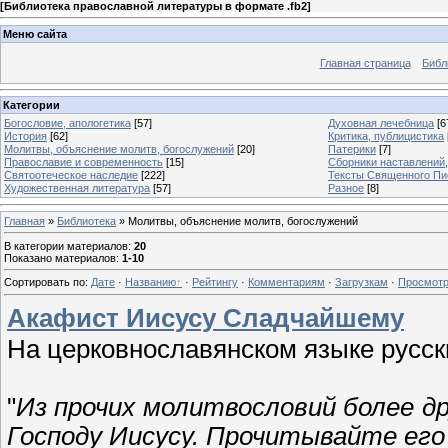
[
Библиотека православной литературы в формате .fb2
]
Меню сайта
Главная страница
Библ
Категории
Богословие, апологетика
[57]
Духовная лечебница
[6
История
[62]
Критика, публицистика
Молитвы, объяснение молитв, богослужений
[20]
Патерики
[7]
Православие и современность
[15]
Сборники наставлений
Святоотеческое наследие
[222]
Тексты Священного Пи
Художественная литература
[57]
Разное
[8]
Главная
»
Библиотека
» Молитвы, объяснение молитв, богослужений
В категории материалов
:
20
Показано материалов
:
1-10
Сортировать по
:
Дате
·
Названию
·
Рейтингу
·
Комментариям
·
Загрузкам
·
Просмот
Акафист Иисусу Сладчайшему
На церковнославянском языке русс
"
Из прочих молитвословий более др
Господу Иисусу. Прочитывайте его 