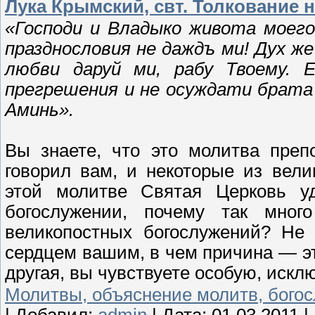
Лука Крымский, свт. Толкование 
«Господи и Владыко живота моего
празднословия не даждъ ми! Дух ж
любви даруй ми, рабу Твоему. 
прегрешения и не осуждати брата м
Аминь».
Вы знаете, что это молитва преп
говорил вам, и некоторые из вели
этой молитве Святая Церковь у
богослужении, почему так мног
великопостных богослужений? Не
сердцем вашим, в чем причина — эт
другая, вы чувствуете особую, искл
Молитвы, объяснение молитв, бого
|
Добавил:
admin
|
Дата:
01.03.2011
|