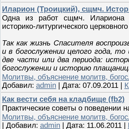
Иларион (Троицкий), сщмч. Истор
Одна из работ сщмч. Илариона (
историко-литургического церковного
Так как жизнь Спасителя воспрои
и в богослужении целого года, т
две части или два периода: исто
богослужении и историю плащаницы
Молитвы, объяснение молитв, бого
Добавил:
admin
|
Дата:
07.09.2011
|
К
Как вести себя на кладбище (fb2)
Практические советы о поведении н
Молитвы, объяснение молитв, бого
|
Добавил:
admin
|
Дата:
11.06.2011
|