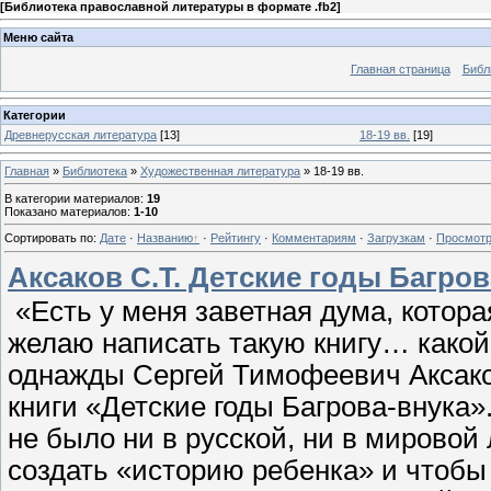
[
Библиотека православной литературы в формате .fb2
]
Меню сайта
Главная страница
Библ
Категории
Древнерусская литература
[13]
18-19 вв.
[19]
Главная
»
Библиотека
»
Художественная литература
» 18-19 вв.
В категории материалов
:
19
Показано материалов
:
1-10
Сортировать по
:
Дате
·
Названию
·
Рейтингу
·
Комментариям
·
Загрузкам
·
Просмот
Аксаков С.Т. Детские годы Багрова
«Есть у меня заветная дума, котор
желаю написать такую книгу… какой
однажды Сергей Тимофеевич Аксако
книги «Детские годы Багрова-внука».
не было ни в русской, ни в мировой
создать «историю ребенка» и чтобы 