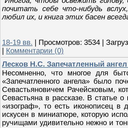
"
Иногда, чтобы освежить голову,
почитать себе что-нибудь вслух,
любил их, и книга этих басен всегд
18-19 вв.
|
Просмотров:
3534
|
Загруз
|
Комментарии (0)
Лесков Н.С. Запечатленный ангел 
Несомненно, что многое для быт
«Запечатленного ангела» было по
Севастьяновичем Рачейсковым, ко
Севастьяна в рассказе. В статье о
«изограф», то есть иконописец в 
искусен в миниатюре, которую исп
ручищами удивительно нежно и тонко