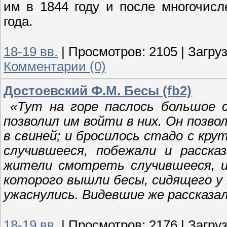
им в 1844 году и после многочис
года.
18-19 вв.
|
Просмотров:
2105
|
Загруз
Комментарии (0)
Достоевский Ф.М. Бесы (fb2)
«Тут на горе паслось большое с
позволил им войти в них. Он позво
в свиней; и бросилось стадо с кру
случившееся, побежали и расска
жители смотреть случившееся, и 
которого вышли бесы, сидящего у 
ужаснулись. Видевшие же рассказал
18-19 вв.
|
Просмотров:
2176
|
Загруз