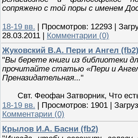
сопряжено с той поры с именем До
18-19 вв.
|
Просмотров:
12293
|
Загру
28.03.2011
|
Комментарии (0)
Жуковский В.А. Пери и Ангел (fb2
"
Вы берете книги из библиотеки д
прочитайте статью «Пери и Ангел
Преназидательная...
"
Свт. Феофан Затворник, Что ест
18-19 вв.
|
Просмотров:
1901
|
Загруз
Комментарии (0)
Крылов И.А. Басни (fb2)