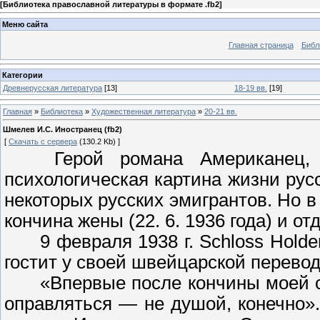
[
Библиотека православной литературы в формате .fb2
]
Меню сайта
Главная страница
Библ
Категории
Древнерусская литература
[13]
18-19 вв.
[19]
Главная
»
Библиотека
»
Художественная литература
»
20-21 вв.
Шмелев И.С. Иностранец (fb2)
[
Скачать с сервера
(130.2 Kb) ]
Герой романа Американец, ок
психологическая картина жизни русс
некоторых русских эмигрантов. Но 
кончина жены (22. 6. 1936 года) и 
9 февраля 1938 г. Schloss Holdens
гостит у своей швейцарской перевод
«Впервые после кончины моей све
оправляться — не душой, конечно».