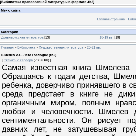
[
Библиотека православной литературы в формате .fb2
]
Меню сайта
Главная страница
Библ
Категории
Древнерусская литература
[13]
18-19 вв.
[19]
Главная
»
Библиотека
»
Художественная литература
»
20-21 вв.
Шмелев И.С. Лето Господне (fb2)
[
Скачать с сервера
(788.6 Kb) ]
Самая известная книга Шмелева 
Обращаясь к годам детства, Шмел
ребенка, доверчиво принявшего в св
среда предстает в книге не дик
органичным миром, полным нравст
любви и человечности. Шмелев д
сентиментальности. Он рисует п
давних лет, не затушевывая гру