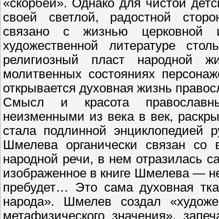
«скорбей». Однако для чистой дет
своей светлой, радостной сторо
связано с жизнью церковной 
художественной литературе стол
религиозный пласт народной жи
молитвенных состояниях персонаж
открывается духовная жизнь правос
Смысл и красота православны
неизменными из века в век, раскры
стала подлинной энциклопедией р
Шмелева органически связан со 
народной речи, в нем отразилась с
изображенное в книге Шмелева — не 
пребудет… Это сама духовная тк
народа». Шмелев создал «художе
метафизического значения», запе